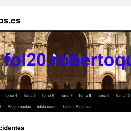
os.es
Tema 4
Tema 5
Tema 6
Tema 7
Tema 8
Tema 9
Tema 10
T
Programación
Inicio curso
Tablero Pinterest
ccidentes