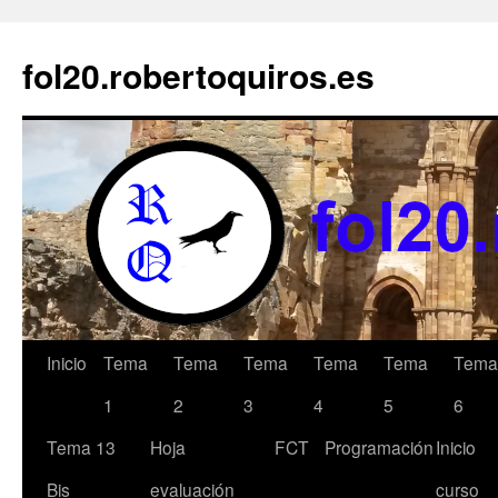
Saltar
al
fol20.robertoquiros.es
contenido
Inicio
Tema
Tema
Tema
Tema
Tema
Tema
1
2
3
4
5
6
Tema 13
Hoja
FCT
Programación
Inicio
Bis
evaluación
curso