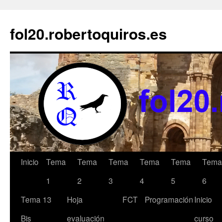
Saltar
al
fol20.robertoquiros.es
contenido
Inicio
Tema
Tema
Tema
Tema
Tema
Tema
1
2
3
4
5
6
Tema 13
Hoja
FCT
Programación
Inicio
Bis
evaluación
curso